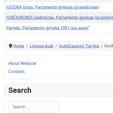
JUODKA Jonas, Parlamento gynėjas (pranešimas)
JURČIUKONIS Gediminas, Parlamento gynėjas (praneši
Paroda „Parlamento gynyba 1991-ųjų sausį“
Articles
Home
Lietuva budi
Aukščiausioji Taryba
Konf
About Website
Contacts
Search
Search