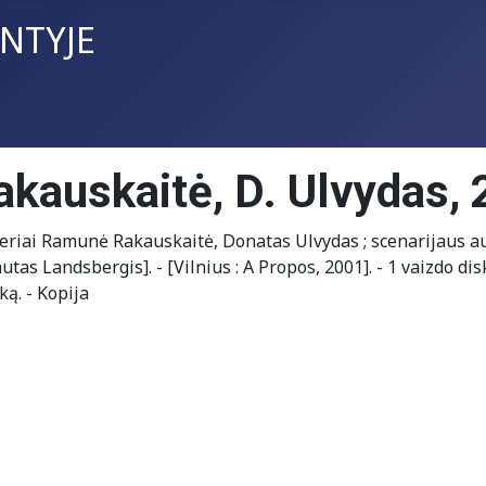
INTYJE
Rakauskaitė, D. Ulvydas,
sieriai Ramunė Rakauskaitė, Donatas Ulvydas ; scenarijaus a
as Landsbergis]. - [Vilnius : A Propos, 2001]. - 1 vaizdo diska
ką. - Kopija