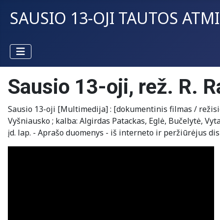
SAUSIO 13-OJI TAUTOS ATM
Sausio 13-oji, rež. R. 
Sausio 13-oji [Multimedija] : [dokumentinis filmas / reži
Vyšniausko ; kalba: Algirdas Patackas, Eglė, Bučelytė, Vytaut
įd. lap. - Aprašo duomenys - iš interneto ir peržiūrėjus dis