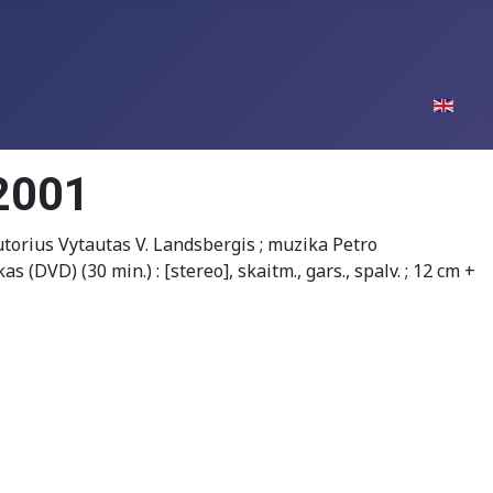
Pasirinki
 2001
utorius Vytautas V. Landsbergis ; muzika Petro
s (DVD) (30 min.) : [stereo], skaitm., gars., spalv. ; 12 cm +