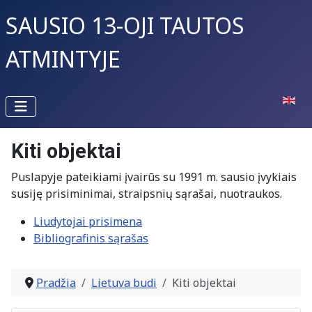
SAUSIO 13-OJI TAUTOS
ATMINTYJE
Pasirin
Kiti objektai
Puslapyje pateikiami įvairūs su 1991 m. sausio įvykiais
susiję prisiminimai, straipsnių sąrašai, nuotraukos.
Liudytojai prisimena
Bibliografinis sąrašas
Pradžia
Lietuva budi
Kiti objektai