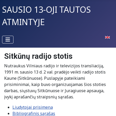
SAUSIO 13-OJI TAUTOS
ATMINTYJE
Pasirin
Sitkūnų radijo stotis
Nutraukus Vilniaus radijo ir televizijos transliaciją,
1991 m. sausio 13 d. 2 val. pradėjo veikti radijo stotis
Kaune (Sitkūnuose). Puslapyje pateikiami
prisiminimai, kaip buvo organizuojamas šios stoties
darbas, siųstuvų Sitkūnuose ir Juragiuose apsauga,
įvykį aprašančių straipsnių sąrašas.
Liudytojai prisimena
Bibliografinis sąrašas