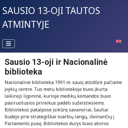
SAUSIO 13-OJI TAUTOS
ATMINTYJE
Pasirin
Sausio 13-oji ir Nacionalinė
biblioteka
Nacionalinė biblioteka 1991 m. sausį atsidūrė pačiame
įvykių centre. Tuo metu bibliotekoje buvo įkurta
laikinoji ligoninė, kurioje medikų komandos buvo
pasiruošusios prireikus padėti sužeistiesiems.
Bibliotekos patalpose įsikūrę savanoriai, šauliai
budėjo prie strategiškai svarbių langų, išeinančių į
Parlamento pusę. Bibliotekos durys buvo atviros