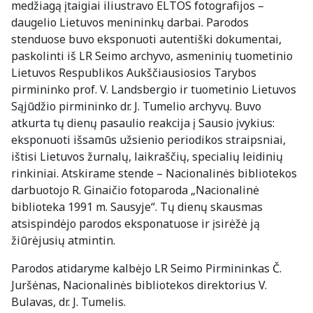
medžiagą įtaigiai iliustravo ELTOS fotografijos –
daugelio Lietuvos menininkų darbai. Parodos
stenduose buvo eksponuoti autentiški dokumentai,
paskolinti iš LR Seimo archyvo, asmeninių tuometinio
Lietuvos Respublikos Aukščiausiosios Tarybos
pirmininko prof. V. Landsbergio ir tuometinio Lietuvos
Sąjūdžio pirmininko dr. J. Tumelio archyvų. Buvo
atkurta tų dienų pasaulio reakcija į Sausio įvykius:
eksponuoti išsamūs užsienio periodikos straipsniai,
ištisi Lietuvos žurnalų, laikraščių, specialių leidinių
rinkiniai. Atskirame stende – Nacionalinės bibliotekos
darbuotojo R. Ginaičio fotoparoda „Nacionalinė
biblioteka 1991 m. Sausyje“. Tų dienų skausmas
atsispindėjo parodos eksponatuose ir įsirėžė ją
žiūrėjusių atmintin.
Parodos atidaryme kalbėjo LR Seimo Pirmininkas Č.
Juršėnas, Nacionalinės bibliotekos direktorius V.
Bulavas, dr. J. Tumelis.