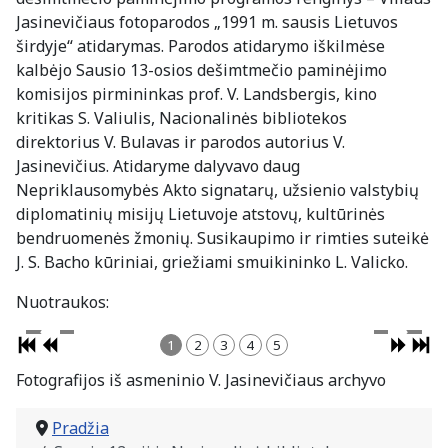
Jasinevičiaus fotoparodos „1991 m. sausis Lietuvos
širdyje“ atidarymas. Parodos atidarymo iškilmėse
kalbėjo Sausio 13-osios dešimtmečio paminėjimo
komisijos pirmininkas prof. V. Landsbergis, kino
kritikas S. Valiulis, Nacionalinės bibliotekos
direktorius V. Bulavas ir parodos autorius V.
Jasinevičius. Atidaryme dalyvavo daug
Nepriklausomybės Akto signatarų, užsienio valstybių
diplomatinių misijų Lietuvoje atstovų, kultūrinės
bendruomenės žmonių. Susikaupimo ir rimties suteikė
J. S. Bacho kūriniai, griežiami smuikininko L. Valicko.
Nuotraukos:
1
2
3
4
5
Fotografijos iš asmeninio V. Jasinevičiaus archyvo
Pradžia