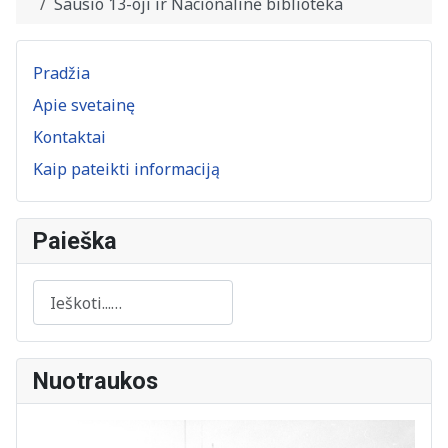
Sausio 13-oji ir Nacionalinė biblioteka
Pradžia
Apie svetainę
Kontaktai
Kaip pateikti informaciją
Paieška
Paieška
Nuotraukos