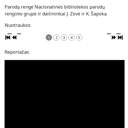
Parodą rengė Nacionalinės bibliotekos parodų
rengimo grupė ir dailininkai J. Zovė ir K. Šapoka.
Nuotraukos:
1
2
3
4
5
Reportažas: