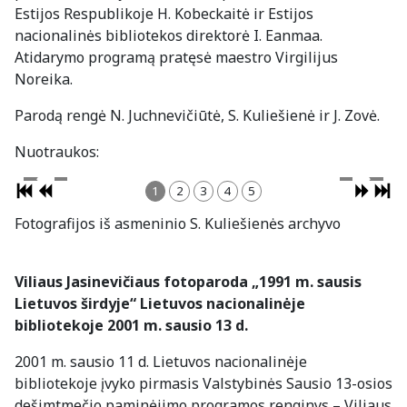
Estijos Respublikoje H. Kobeckaitė ir Estijos
nacionalinės bibliotekos direktorė I. Eanmaa.
Atidarymo programą pratęsė maestro Virgilijus
Noreika.
Parodą rengė N. Juchnevičiūtė, S. Kuliešienė ir J. Zovė.
Nuotraukos:
1
2
3
4
5
Fotografijos iš asmeninio S. Kuliešienės archyvo
Viliaus Jasinevičiaus fotoparoda „1991 m. sausis
Lietuvos širdyje“ Lietuvos nacionalinėje
bibliotekoje 2001 m. sausio 13 d.
2001 m. sausio 11 d. Lietuvos nacionalinėje
bibliotekoje įvyko pirmasis Valstybinės Sausio 13-osios
dešimtmečio paminėjimo programos renginys – Viliaus