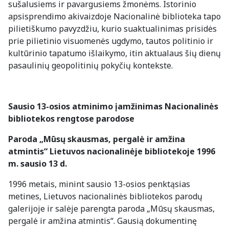
sušalusiems ir pavargusiems žmonėms. Istorinio
apsisprendimo akivaizdoje Nacionalinė biblioteka tapo
pilietiškumo pavyzdžiu, kurio suaktualinimas prisidės
prie pilietinio visuomenės ugdymo, tautos politinio ir
kultūrinio tapatumo išlaikymo, itin aktualaus šių dienų
pasaulinių geopolitinių pokyčių kontekste.
Sausio 13-osios atminimo įamžinimas Nacionalinės
bibliotekos rengtose parodose
Paroda „Mūsų skausmas, pergalė ir amžina
atmintis“ Lietuvos nacionalinėje bibliotekoje 1996
m. sausio 13 d.
1996 metais, minint sausio 13-osios penktąsias
metines, Lietuvos nacionalinės bibliotekos parodų
galerijoje ir salėje parengta paroda „Mūsų skausmas,
pergalė ir amžina atmintis“. Gausią dokumentinę