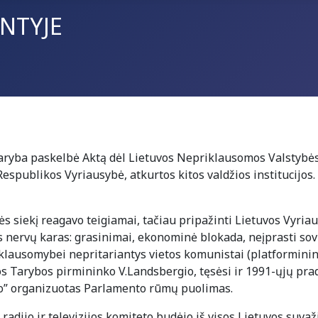
INTYJE
aryba paskelbė Aktą dėl Lietuvos Nepriklausomos Valstybės 
Respublikos Vyriausybė, atkurtos kitos valdžios institucijos.
 siekį reagavo teigiamai, tačiau pripažinti Lietuvos Vyria
is nervų karas: grasinimai, ekonominė blokada, neįprasti so
ausomybei nepritariantys vietos komunistai (platforminink
sios Tarybos pirmininko V.Landsbergio, tęsėsi ir 1991-ųjų pr
vo” organizuotas Parlamento rūmų puolimas.
s radijo ir televizijos komiteto budėjo iš visos Lietuvos suv