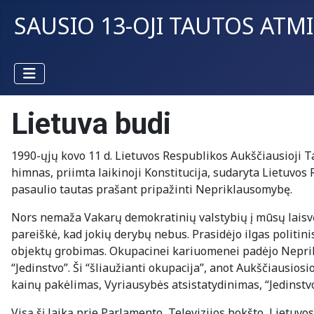
SAUSIO 13-OJI TAUTOS ATM
Lietuva budi
1990-ųjų kovo 11 d. Lietuvos Respublikos Aukščiausioji T
himnas, priimta laikinoji Konstitucija, sudaryta Lietuvos 
pasaulio tautas prašant pripažinti Nepriklausomybę.
Nors nemaža Vakarų demokratinių valstybių į mūsų laisvės
pareiškė, kad jokių derybų nebus. Prasidėjo ilgas politin
objektų grobimas. Okupacinei kariuomenei padėjo Neprikl
“Jedinstvo”. Ši “šliaužianti okupacija”, anot Aukščiausio
kainų pakėlimas, Vyriausybės atsistatydinimas, “Jedinst
Visą šį laiką prie Parlamento, Televizijos bokšto, Lietuvo