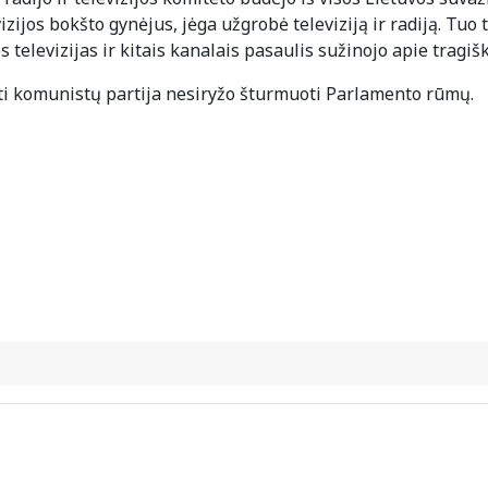
evizijos bokšto gynėjus, jėga užgrobė televiziją ir radiją. 
televizijas ir kitais kanalais pasaulis sužinojo apie tragišk
nti komunistų partija nesiryžo šturmuoti Parlamento rūmų.