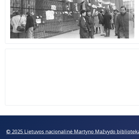
© 2025 Lietuvos nacionalinė Martyno Mažvydo bibliotek