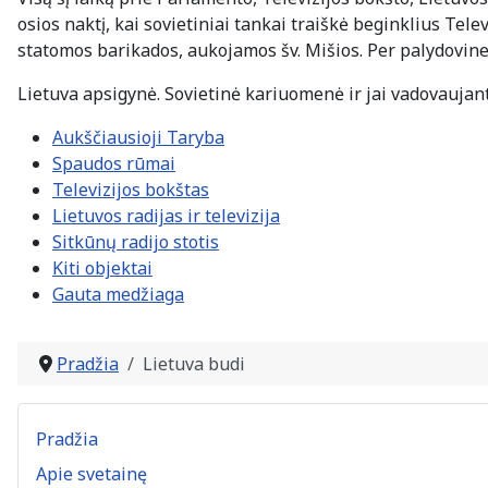
osios naktį, kai sovietiniai tankai traiškė beginklius Tel
statomos barikados, aukojamos šv. Mišios. Per palydovines 
Lietuva apsigynė. Sovietinė kariuomenė ir jai vadovauja
Aukščiausioji Taryba
Spaudos rūmai
Televizijos bokštas
Lietuvos radijas ir televizija
Sitkūnų radijo stotis
Kiti objektai
Gauta medžiaga
Pradžia
Lietuva budi
Pradžia
Apie svetainę