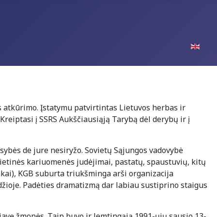
Pasirinki
atkūrimo. Įstatymu patvirtintas Lietuvos herbas ir
 Kreiptasi į SSRS Aukščiausiąją Tarybą dėl derybų ir į
usybės de jure nesiryžo. Sovietų Sąjungos vadovybė
vietinės kariuomenės judėjimai, pastatų, spaustuvių, kitų
ai), KGB suburta triukšminga arši organizacija
adžioje. Padėties dramatizmą dar labiau sustiprino staigus
ažiavę žmonės. Taip buvo ir lemtingąją 1991-ųjų sausio 13-