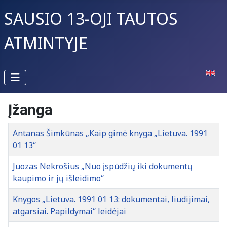
SAUSIO 13-OJI TAUTOS
ATMINTYJE
Pasirin
Įžanga
Pavadinimas
Antanas Šimkūnas „Kaip gimė knyga „Lietuva. 1991
01 13“
Juozas Nekrošius „Nuo įspūdžių iki dokumentų
kaupimo ir jų išleidimo“
Knygos „Lietuva. 1991 01 13: dokumentai, liudijimai,
atgarsiai. Papildymai“ leidėjai