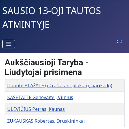
SAUSIO 13-OJI TAUTOS
ATMINTYJE
Pasirin
Aukščiausioji Taryba -
Liudytojai prisimena
Pavadinimas
Danutė BLAŽYTĖ (užrašai ant plakatų, barikadų)
KAŠĖTAITĖ Genovaitė , Vilnius
ULEVIČIUS Petras, Kaunas
ŽUKAUSKAS Robertas, Druskininkai