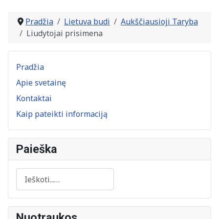
Straipsniai
Pradžia
Lietuva budi
Aukščiausioji Taryba
Liudytojai prisimena
Pradžia
Apie svetainę
Kontaktai
Kaip pateikti informaciją
Paieška
Paieška
Nuotraukos